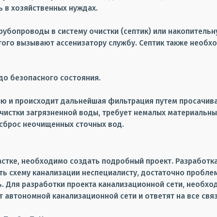
 в хозяйственных нуждах.
убопроводы в систему очистки (септик) или накопительну
ого вызывают ассенизатору службу. Септик также необхо
до безопасного состояния.
ю и происходит дальнейшая фильтрация путем просачиван
очистки загрязненной воды, требует немалых материальны
сброс неочищенных сточных вод.
астке, необходимо создать подробный проект. Разработк
ть схему канализации неспециалисту, достаточно пробле
ть. Для разработки проекта канализационной сети, необхо
 автономной канализационной сети и ответят на все свя