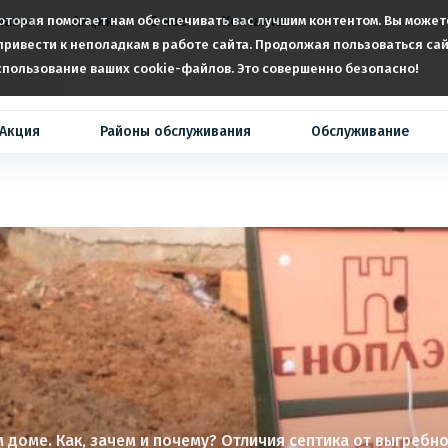
которая помогает нам обеспечивать вас лучшим контентом. Вы може
тавка
Акция
О нас
Контакты
ривести к неполадкам в работе сайта. Продолжая пользоваться сай
спользование ваших cookie-файлов. Это совершенно безопасно!
Акция
Районы обслуживания
Обслуживание
 доме. Как, зачем и почему? Отличия септика от выгребн