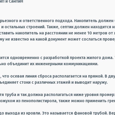
иП и СанПиН
ерьезного и ответственного подхода. Накопитель должен 
и остальных строений. Также, септик должен находится 
тавить накопитель на расстоянии не менее 10 метров от 
му не известно на какой документ может сослаться пров
ится одновременно с разработкой проекта жилого дома.
ьно объединит их инженерными коммуникациями.
 что осевая линия сброса располагается на прямой. В дв
ъединяет стоки с различных этажей и выводит наружу.
тя труба и так должна располагаться ниже уровня промер
ожухом из пенополистирола, также можно применить гре
до выхода из кровли. Это называется фановой трубой. В