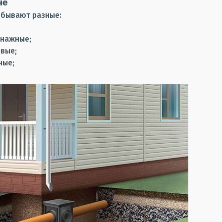
че
 бывают разные:
енажные;
вые;
ные;