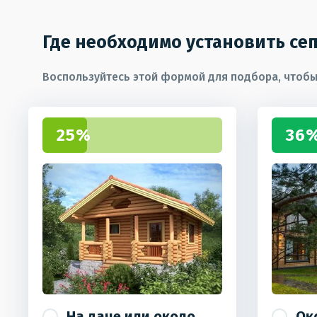
Где необходимо установить се
Воспользуйтесь этой формой для подбора, чтобы 
25%
36
На даче или около
Ок