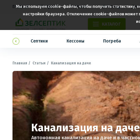
Главная
Мы используем cookie-файлы, чтобы получить статистику, 
Погреба
Септики
Кессоны
Дос
настройки браузера. Отключение cookie-файлов может п
и
КАТАЛОГ
жение
Септики
Кессоны
Погреба
Главная
Статьи
Канализация на даче
Канализация на даче
Автономная канализация на даче и в частном