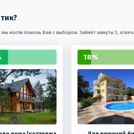
птик?
мы могли помочь Вам с выбором. Займёт минуты 3, отвеча
%
18%
оло дома/коттеджа
Для решений б