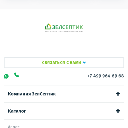
ВОПРОС 1 ИЗ 6
НАЗАД
ДАЛЕЕ
СВЯЗАТЬСЯ С НАМИ
+7 499 964 69 68
Ваша скидка:
1000 ₽
Компания ЗелСептик
Увеличиваем скидку с каждым ответом, чтобы было веселее!
Каталог
Адрес: