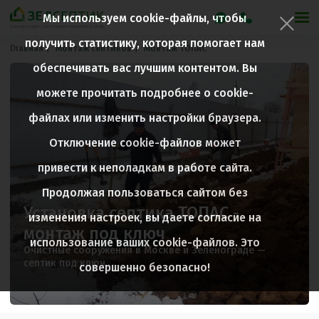
Мы используем cookie-файлы, чтобы
получить статистику, которая помогает нам
Главная
Монтаж септиков
Монтаж ТОПАС
обеспечивать вас лучшим контентом. Вы
можете прочитать подробнее о cookie-
файлах или изменить настройки браузера.
Отключение cookie-файлов может
привести к неполадкам в работе сайта.
Продолжая пользоваться сайтом без
Установка септика ТОПАС -
изменения настроек, вы даете согласие на
монтаж под ключ
использование ваших cookie-файлов. Это
Очистные сооружения в Москве и Зеленограде —
септик под ключ.
совершенно безопасно!