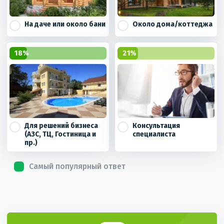
На даче или около бани
Около дома/коттеджа
18%
21%
Для решений бизнеса
Консультация
(АЗС, ТЦ, Гостиница и
специалиста
пр.)
Самый популярный ответ
На сколько человек будем подбирать
септик или ЛОС?