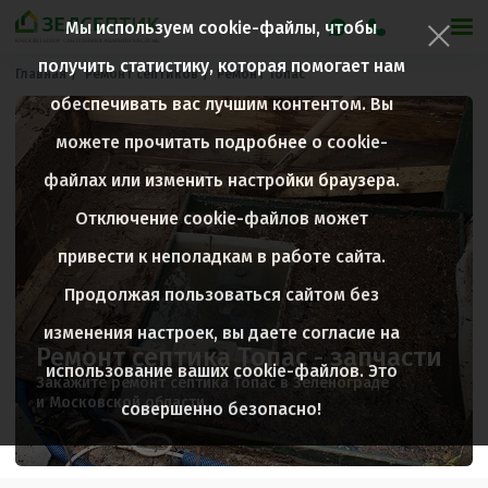
Мы используем cookie-файлы, чтобы
получить статистику, которая помогает нам
Главная
Ремонт септиков
Ремонт Топас
обеспечивать вас лучшим контентом. Вы
можете прочитать подробнее о cookie-
файлах или изменить настройки браузера.
Отключение cookie-файлов может
привести к неполадкам в работе сайта.
Продолжая пользоваться сайтом без
изменения настроек, вы даете согласие на
Ремонт септика Топас - запчасти
использование ваших cookie-файлов. Это
Закажите ремонт септика Топас в Зеленограде
и Московской области.
совершенно безопасно!