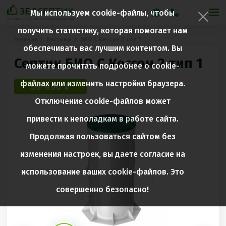
Мы используем cookie-файлы, чтобы
получить статистику, которая помогает нам
Главная
Кессоны
БИО С Кессон 2 тип 1
обеспечивать вас лучшим контентом. Вы
Септик БИО С Кессон 2 тип 1
можете прочитать подробнее о cookie-
файлах или изменить настройки браузера.
56 400 ₽
Отключение cookie-файлов может
привести к неполадкам в работе сайта.
Продолжая пользоваться сайтом без
изменения настроек, вы даете согласие на
использование ваших cookie-файлов. Это
совершенно безопасно!