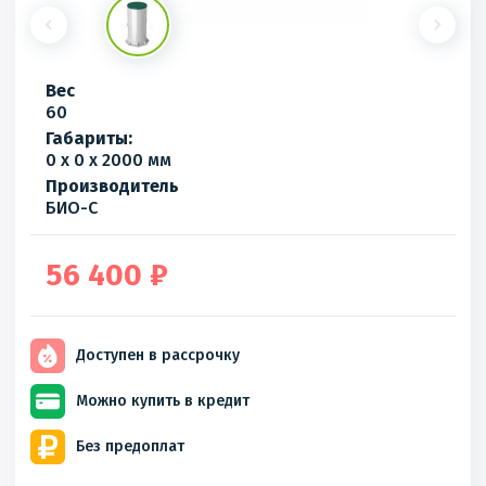
Вес
60
Габариты:
0 x 0 x 2000 мм
Производитель
БИО-С
56 400 ₽
Доступен
в рассрочку
Можно купить
в кредит
Без
предоплат