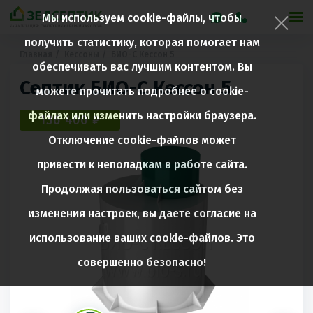
Мы используем cookie-файлы, чтобы
получить статистику, которая помогает нам
Главная
Кессоны
БИО-С Кессон 5
обеспечивать вас лучшим контентом. Вы
Септик БИО-С Кессон 5
можете прочитать подробнее о cookie-
файлах или изменить настройки браузера.
136 400 ₽
Отключение cookie-файлов может
привести к неполадкам в работе сайта.
Продолжая пользоваться сайтом без
изменения настроек, вы даете согласие на
использование ваших cookie-файлов. Это
совершенно безопасно!