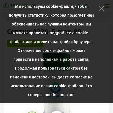
Мы используем cookie-файлы, чтобы
получить статистику, которая помогает нам
Главная
Септики
Аэробокс
Септик А230-5 max-80
обеспечивать вас лучшим контентом. Вы
Септик А230-5 max-80
можете прочитать подробнее о cookie-
файлах или изменить настройки браузера.
135 560 ₽
Отключение cookie-файлов может
привести к неполадкам в работе сайта.
Продолжая пользоваться сайтом без
изменения настроек, вы даете согласие на
использование ваших cookie-файлов. Это
совершенно безопасно!