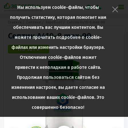
Мы используем cookie-файлы, чтобы
получить статистику, которая помогает нам
Главная
Септики
Аэробокс
Септик A410-8 max-90
обеспечивать вас лучшим контентом. Вы
Септик A410-8 max-90
можете прочитать подробнее о cookie-
файлах или изменить настройки браузера.
175 521 ₽
Отключение cookie-файлов может
привести к неполадкам в работе сайта.
Продолжая пользоваться сайтом без
изменения настроек, вы даете согласие на
использование ваших cookie-файлов. Это
совершенно безопасно!