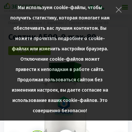
Мы используем cookie-файлы, чтобы
получить статистику, которая помогает нам
Главная
Септики
Аэробокс
Септик A500-9 max-80
обеспечивать вас лучшим контентом. Вы
Септик A500-9 max-80
можете прочитать подробнее о cookie-
файлах или изменить настройки браузера.
184 719 ₽
Отключение cookie-файлов может
привести к неполадкам в работе сайта.
Продолжая пользоваться сайтом без
изменения настроек, вы даете согласие на
использование ваших cookie-файлов. Это
совершенно безопасно!