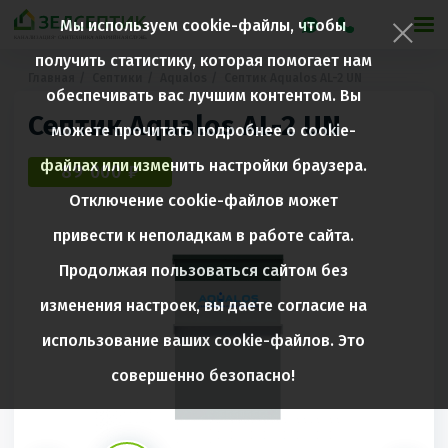
Мы используем cookie-файлы, чтобы
получить статистику, которая помогает нам
Главная
Септики
Aqualos
Септик Aqualos AL-2 UN
обеспечивать вас лучшим контентом. Вы
Септик Aqualos AL-2 UN
можете прочитать подробнее о cookie-
файлах или изменить настройки браузера.
89 000 ₽
Отключение cookie-файлов может
привести к неполадкам в работе сайта.
Продолжая пользоваться сайтом без
изменения настроек, вы даете согласие на
использование ваших cookie-файлов. Это
совершенно безопасно!