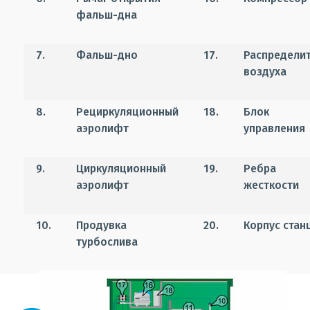
фальш-дна
7.
Фальш-дно
17.
Распредели
воздуха
8.
Рециркуляционный
18.
Блок
аэролифт
управления
9.
Циркуляционный
19.
Ребра
аэролифт
жесткости
10.
Продувка
20.
Корпус стан
турбослива