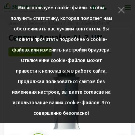
Мы используем cookie-файлы, чтобы
получить статистику, которая помогает нам
Главная
Септики
Aqualos
Септик Aqualos AL-3 UN
обеспечивать вас лучшим контентом. Вы
Септик Aqualos AL-3 UN
можете прочитать подробнее о cookie-
файлах или изменить настройки браузера.
99 900 ₽
Отключение cookie-файлов может
привести к неполадкам в работе сайта.
Продолжая пользоваться сайтом без
изменения настроек, вы даете согласие на
использование ваших cookie-файлов. Это
совершенно безопасно!