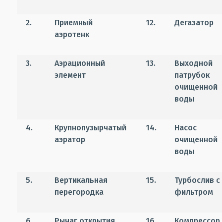
2.
Приемный
12.
Дегазатор
аэротенк
3.
Аэрационный
13.
Выходной
элемент
патрубок
очищенной
воды
4.
Крупнопузырчатый
14.
Насос
аэратор
очищенной
воды
5.
Вертикальная
15.
Турбослив с
перегородка
фильтром
6.
Рычаг открытия
16.
Компрессор