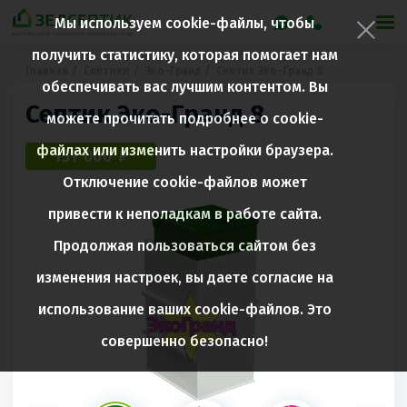
Мы используем cookie-файлы, чтобы
получить статистику, которая помогает нам
Главная
Септики
Эко-Гранд
Септик Эко-Гранд 8
обеспечивать вас лучшим контентом. Вы
Септик Эко-Гранд 8
можете прочитать подробнее о cookie-
файлах или изменить настройки браузера.
151 000 ₽
Отключение cookie-файлов может
привести к неполадкам в работе сайта.
Продолжая пользоваться сайтом без
изменения настроек, вы даете согласие на
использование ваших cookie-файлов. Это
совершенно безопасно!