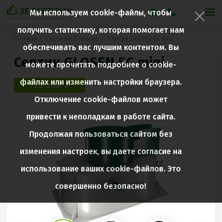
Мы используем cookie-файлы, чтобы
получить статистику, которая помогает нам
Главная
Септики
Glosen
Септик GLOSEN 5С mini
обеспечивать вас лучшим контентом. Вы
Септик GLOSEN 5С mini
можете прочитать подробнее о cookie-
файлах или изменить настройки браузера.
133 238 ₽
Отключение cookie-файлов может
привести к неполадкам в работе сайта.
Продолжая пользоваться сайтом без
изменения настроек, вы даете согласие на
использование ваших cookie-файлов. Это
совершенно безопасно!