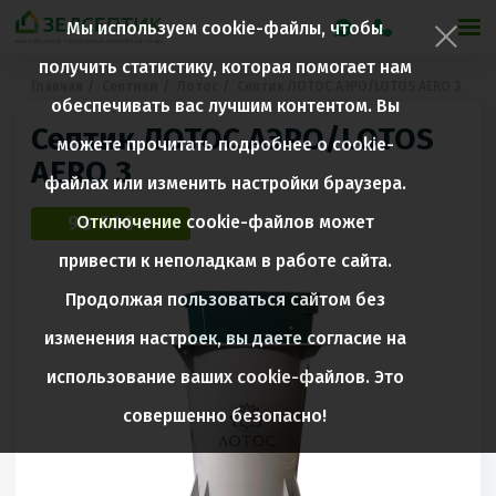
Мы используем cookie-файлы, чтобы
получить статистику, которая помогает нам
Главная
Септики
Лотос
Септик ЛОТОС АЭРО/LOTOS AERO 3
обеспечивать вас лучшим контентом. Вы
Септик ЛОТОС АЭРО/LOTOS
можете прочитать подробнее о cookie-
AERO 3
файлах или изменить настройки браузера.
98 700 ₽
Отключение cookie-файлов может
привести к неполадкам в работе сайта.
Продолжая пользоваться сайтом без
изменения настроек, вы даете согласие на
использование ваших cookie-файлов. Это
совершенно безопасно!