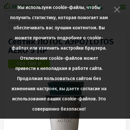
Мы используем cookie-файлы, чтобы
получить статистику, которая помогает нам
Главная
Септики
Лотос
обеспечивать вас лучшим контентом. Вы
Септик ЛОТОС АЭРО/LOTOS AERO 5 ПР
можете прочитать подробнее о cookie-
Септик ЛОТОС АЭРО/LOTOS
файлах или изменить настройки браузера.
AERO 5 ПР
Отключение cookie-файлов может
123 700 ₽
привести к неполадкам в работе сайта.
Продолжая пользоваться сайтом без
изменения настроек, вы даете согласие на
использование ваших cookie-файлов. Это
совершенно безопасно!