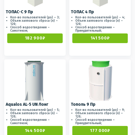
ТОПАС-С 9 Пр
ТОПАС 4 Пр
Кол-во пользователей (до) – 3;
Кол-во пользователей (до) – 4;
Объем залпового сброса (л) –
Объем залпового сброса (л) –
120;
120;
Способ водоотведения –
Способ водоотведения –
Самотеком;
Принудительный;
182 900₽
141 500₽
Aqualos AL-5 UN Лонг
Тополь 9 Пр
Кол-во пользователей (до) – 5;
Кол-во пользователей (до) – 9;
Объем залпового сброса (л) –
Объем залпового сброса (л) –
120;
120;
Способ водоотведения –
Способ водоотведения –
Самотеком;
Принудительный;
144 500₽
177 000₽