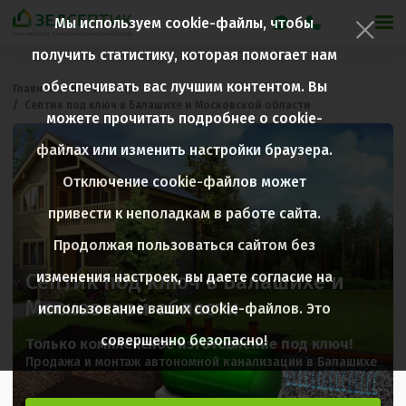
Фильтры
Мы используем cookie-файлы, чтобы
получить статистику, которая помогает нам
Производитель
обеспечивать вас лучшим контентом. Вы
Главная
Все септики
Септик под ключ в Балашихе и Московской области
можете прочитать подробнее о cookie-
файлах или изменить настройки браузера.
Отключение cookie-файлов может
ПРИМЕНИТЬ
привести к неполадкам в работе сайта.
Продолжая пользоваться сайтом без
изменения настроек, вы даете согласие на
Септик под ключ в Балашихе и
Московской области
использование ваших cookie-файлов. Это
совершенно безопасно!
Только комплексное изготовление под ключ!
Продажа и монтаж автономной канализации в Балашихе