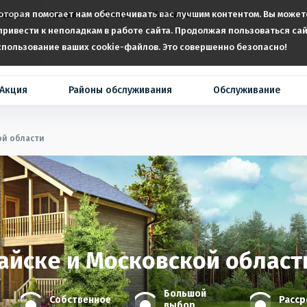
которая помогает нам обеспечивать вас лучшим контентом. Вы може
тавка
Акция
О нас
Контакты
ривести к неполадкам в работе сайта. Продолжая пользоваться сай
спользование ваших cookie-файлов. Это совершенно безопасно!
Акция
Районы обслуживания
Обслуживание
ой области
айске и Московской област
Большой
Собственное
Расср
выбор