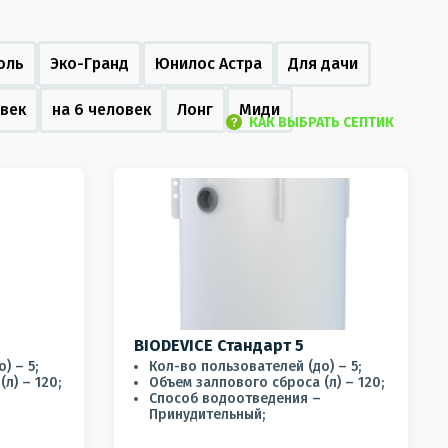
оль
Эко-Гранд
Юнилос Астра
Для дачи
овек
на 6 человек
Лонг
Миди
КАК ВЫБРАТЬ СЕПТИК
BIODEVICE Стандарт 5
) – 5;
Кол-во пользователей (до) – 5;
л) – 120;
Объем залпового сброса (л) – 120;
Способ водоотведения –
Принудительный;