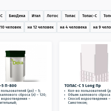
-С
БиоДека
Итал
Лотос
Топас
Топас-С
Топ
 10 человек
на 12 человек
на 4 человека
на 9 чел
-5 П-800
ТОПАС-С 5 Long Пр
пользователей (до) – 5;
Кол-во пользователей (до
залпового сброса (л) – 120;
Объем залпового сброса (
 водоотведения –
Способ водоотведения –
ительный;
Самотеком;