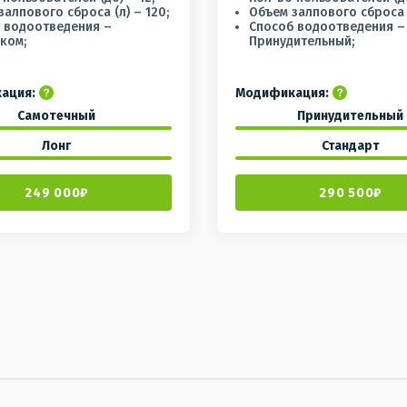
залпового сброса (л) – 120;
Объем залпового сброса (
 водоотведения –
Способ водоотведения –
ком;
Принудительный;
ация:
Модификация:
Самотечный
Принудительный
Лонг
Стандарт
249 000₽
290 500₽