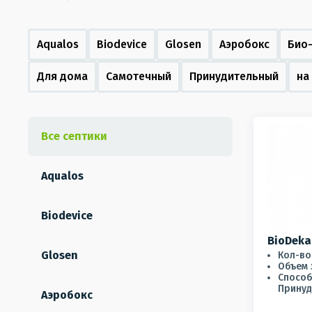
Aqualos
Biodevice
Glosen
Аэробокс
Био
Для дома
Самотечный
Принудительный
на
Все септики
Aqualos
Biodevice
BioDeka
Glosen
Кол-во 
Объем 
Способ
Принуд
Аэробокс