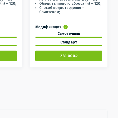
л) – 120;
Объем залпового сброса (л) – 120;
Способ водоотведения –
Самотеком;
Модификация:
Самотечный
Стандарт
281 000₽