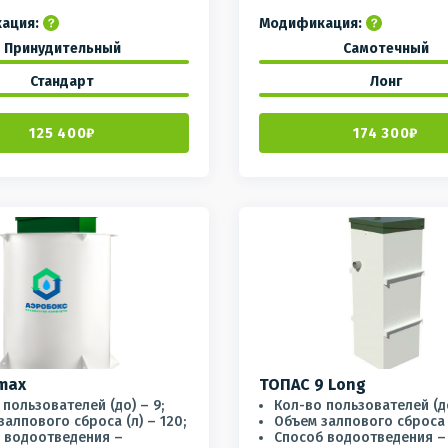
ация:
Модификация:
Принудительный
Самотечный
Стандарт
Лонг
125 400₽
174 300₽
max
ТОПАС 9 Long
 пользователей (до) – 9;
Кол-во пользователей (до
залпового сброса (л) – 120;
Объем залпового сброса (
 водоотведения –
Способ водоотведения –