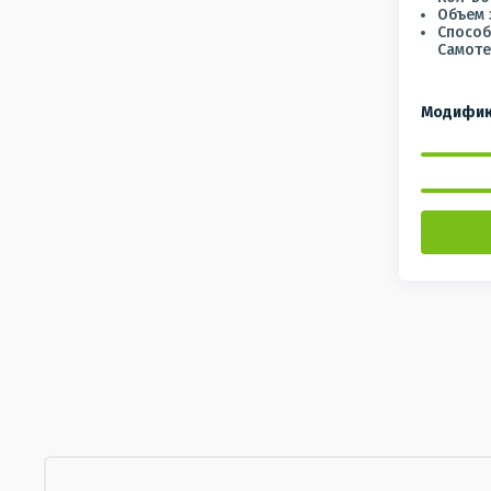
Объем 
Способ
Самоте
Модифик