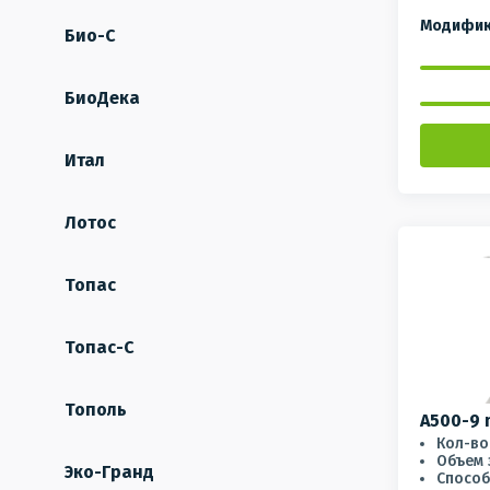
Модифик
Био-С
БиоДека
Итал
Лотос
Топас
Топас-С
Тополь
A500-9 
Кол-во
Объем 
Эко-Гранд
Способ