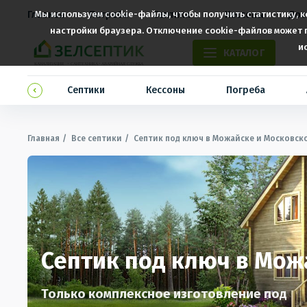
Главная
Мы используем cookie-файлы, чтобы получить статистику, 
Погреба
Септики
Кессоны
Дос
настройки браузера. Отключение cookie-файлов может п
и
КАТАЛОГ
жение
Септики
Кессоны
Погреба
Главная
Все септики
Септик под ключ в Можайске и Московск
Септик под ключ в Мож
Только комплексное изготовление под