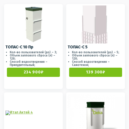
ТОПАС-С 10 Пр
ТОПАС-С 5
Кол-во пользователей (до) – 3;
Кол-во пользователей (до) – 5;
Объем залпового сброса (л) –
Объем залпового сброса (л) –
120;
120;
Способ водоотведения –
Способ водоотведения –
Принудительный;
Самотеком;
234 900₽
139 300₽