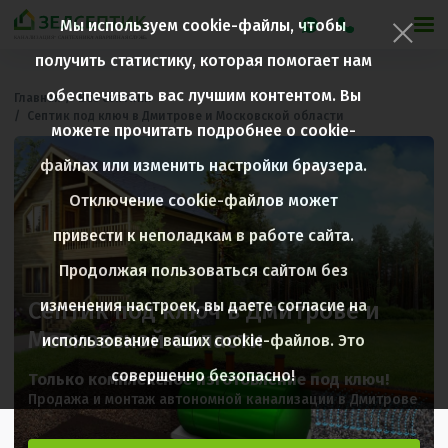
Фильтры
Мы используем cookie-файлы, чтобы
получить статистику, которая помогает нам
Производитель
обеспечивать вас лучшим контентом. Вы
Главная
Все септики
Септик под ключ в Дмитрове и Московской области
можете прочитать подробнее о cookie-
файлах или изменить настройки браузера.
Отключение cookie-файлов может
ПРИМЕНИТЬ
привести к неполадкам в работе сайта.
Продолжая пользоваться сайтом без
изменения настроек, вы даете согласие на
Септик под ключ в Дмитрове и
Московской области
использование ваших cookie-файлов. Это
совершенно безопасно!
Только комплексное изготовление под ключ!
Продажа и монтаж автономной канализации в Дмитрове